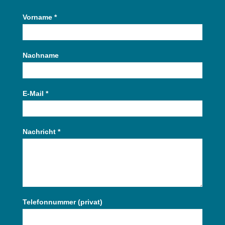
Vorname
*
Contact
Us
Nachname
E-Mail
*
Nachricht
*
Telefonnummer (privat)