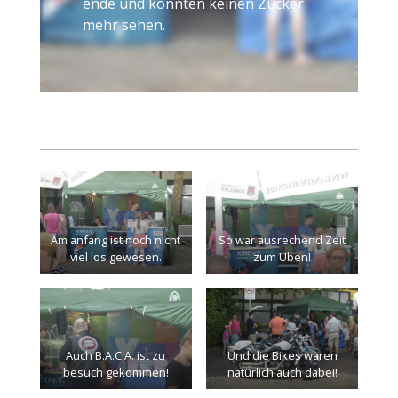
ende und konnten keinen Zucker
mehr sehen.
Am anfang ist noch nicht
So war ausrechend Zeit
viel los gewesen.
zum Üben!
Auch B.A.C.A. ist zu
Und die Bikes waren
besuch gekommen!
natürlich auch dabei!